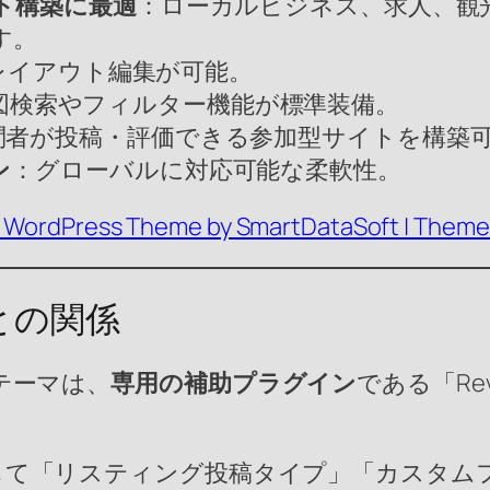
ト構築に最適
：ローカルビジネス、求人、観
す。
レイアウト編集が可能。
図検索やフィルター機能が標準装備。
問者が投稿・評価できる参加型サイトを構築
ン
：グローバルに対応可能な柔軟性。
ing WordPress Theme by SmartDataSoft | Them
インとの関係
ng」テーマは、
専用の補助プラグイン
である「Rev
して「リスティング投稿タイプ」「カスタム