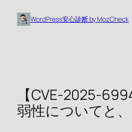
内
容
WordPress安心診断 by MozCheck
を
ス
キ
ッ
プ
【CVE-2025-69
弱性についてと、