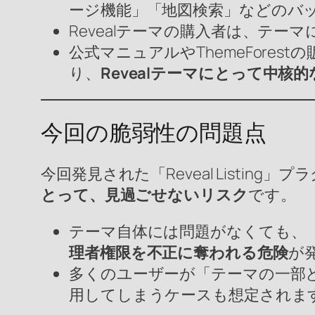
ージ機能」「地図検索」などのバ
Revealテーマの購入者は、テ
公式マニュアルやThemeForestの
り、
Revealテーマにとって中核
今回の脆弱性の問題点
今回発見された「Reveal Listing」プ
とって、見過ごせないリスク
です。
テーマ自体には問題がなくても、「Re
理者権限を不正に奪われる危険
が
多くのユーザーが「テーマの一部
用してしまうケースも想定されま