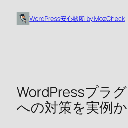
内
容
WordPress安心診断 by MozCheck
を
ス
キ
ッ
プ
WordPressプ
への対策を実例か