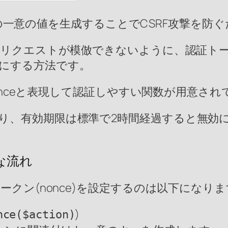
回限りの一意の値を生成することでCSRF攻撃を
理のリクエストが模倣できないように、認証ト
にする方法です。
をnonceと表現して認証しやすい関数が用意さ
り、有効期限は標準で2時間経過すると無効
な流れ
ークン(nonce)を設定するのは以下になり
)
nce($action)