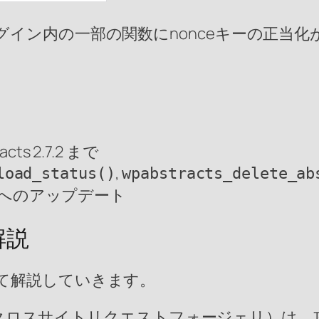
イン内の一部の関数にnonceキーの正当
s 2.7.2 まで
,
load_status()
wpabstracts_delete_ab
以降へのアップデート
解説
て解説していきます。
t Forgery、クロスサイトリクエストフォージ