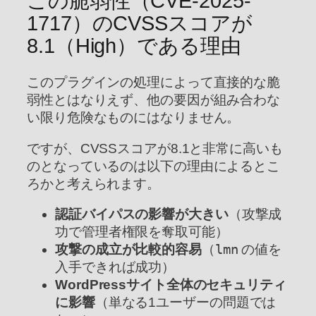
この脆弱性（CVE-2025-
1717）のCVSSスコアが
8.1（High）である理由
このプラグインの処理によって直接的な脆
弱性とはなりえず、他の要因が組み合わな
い限り危険なものにはなりません。
ですが、CVSSスコアが8.1と非常に高いも
のとなっているのは以下の理由によるとこ
ろかと考えられます。
認証バイパスの影響が大きい
（攻撃成
功で管理者権限を奪取可能）
攻撃の成立が比較的容易
（
lmn
の値を
入手できれば成功）
WordPressサイト全体のセキュリティ
に影響
（単なる1ユーザーの問題では