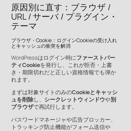
原因別に直す：ブラウザ /
URL / サーバ / プラグイン・
テーマ
ブラウザ・Cookie：ログインCookieの受け入れ
とキャッシュの衝突を解消
WordPressはログイン時に
ファーストパー
ティCookie
を発行し、これが拒否・上書
き・期限切れだと正しい資格情報でも弾か
れます。
まずは対象サイトのみの
Cookieとキャッシ
ュを削除
し、
シークレットウィンドウ
や
別
ブラウザ
で再試行します。
パスワードマネージャや広告ブロッカー、
トラッキング防止機能がフォーム送信や