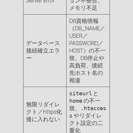
Server Error
ョン不整合、
メモリ不足
DB資格情報
（DB_NAME／
USER／
データベース
PASSWORD／
接続確立エラ
HOST）の不一
ー
致、DB停止や
高負荷、接続
先ホスト名の
相違
と
siteurl
の不一
home
無限リダイレ
致、
.htacces
クト／https化
やリダイレ
s
後に入れない
クト設定の二
重化