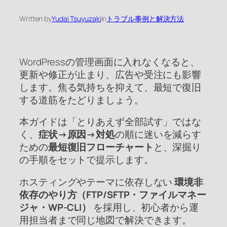
Written by
Yudai Tsuyuzaki
in
トラブル事例と解決方法
WordPressの管理画面に入れなくなると、
更新や修正が止まり、広告や受注にも影響
します。焦る気持ちを抑えて、最短で復旧
する道筋をたどりましょう。
本ガイドは「とりあえず全部試す」ではな
く、
症状→原因→対処
の順に迷いを減らす
ための
最短復旧フローチャート
と、深掘り
の手順をセットで提示します。
ホスティングやテーマに依存しない
環境非
依存のやり方（FTP/SFTP・ファイルマネー
ジャ・WP-CLI）
を採用し、初心者から運
用担当者まで同じ地図で解決できます。