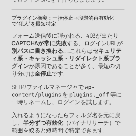
プラグイン衝突：一括停止→段階的再有効化
で“犯人”を最短特定
フォーム送信後に弾かれる、403が出たり
CAPTCHAが常に失敗
する、ログインURLが
別パスに書き換わる
……これらは
セキュリテ
ィ系・キャッシュ系・リダイレクト系プラ
グイン
が原因であることが多く、最短の切
り分けは
全停止
です。
SFTP/ファイルマネージャで
wp-
を
等に
content/plugins
plugins._off
一時リネームし、ログインを試します。
入れるようになったらフォルダ名を元に戻
し、
半分ずつ有効化
（バイナリサーチ）で
範囲を絞ると短時間で特定できます。