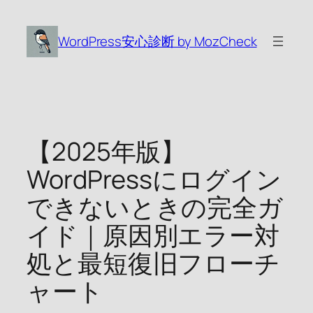
内
容
WordPress安心診断 by MozCheck
を
ス
キ
ッ
プ
【2025年版】
WordPressにログイン
できないときの完全ガ
イド｜原因別エラー対
処と最短復旧フローチ
ャート