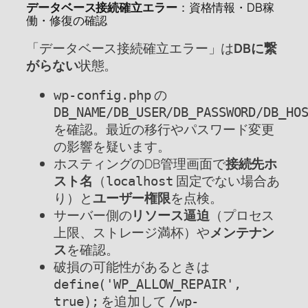
データベース接続確立エラー
：資格情報・DB稼
働・修復の確認
「データベース接続確立エラー」は
DBに繋
がらない
状態。
の
wp-config.php
DB_NAME/DB_USER/DB_PASSWORD/DB_HO
を確認。最近の移行やパスワード変更
の影響を疑います。
ホスティングのDB管理画面で
接続先ホ
スト名
（
固定でない場合あ
localhost
り）と
ユーザー権限
を点検。
サーバー側の
リソース逼迫
（プロセス
上限、ストレージ満杯）や
メンテナン
ス
を確認。
破損の可能性があるときは
define('WP_ALLOW_REPAIR',
を追加して
true);
/wp-