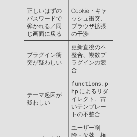
正しいはずの
Cookie・キャ
パスワードで
ッシュ衝突、
弾かれる／同
ブラウザ拡張
じ画面に戻る
の干渉
更新直後の不
プラグイン衝
整合、複数プ
突が疑わしい
ラグインの競
合
functions.p
によるリダ
hp
テーマ起因が
イレクト、古
疑わしい
いテンプレー
トの不整合
ユーザー削
除・欠落、権