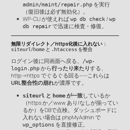
を実行
admin/maint/repair.php
（復旧後は必ず無効化）。
WP-CLI が使えれば
/
wp db check
wp
で迅速に検査・修復。
db repair
無限リダイレクト／https化後に入れない
：
/
と
を整合
siteurl
home
.htaccess
ログイン後に同画面へ戻る、
/wp-
から
行ったり来たり
する、
login.php
http→https でぐるぐる回る——これらは
URL整合性の崩れ
が濃厚です。
と
が一致
しているか
siteurl
home
（https か／www あり/なしが揃ってい
るか）をDBで点検。ダッシュボードに
入れない場合は phpMyAdmin で
を直接修正。
wp_options