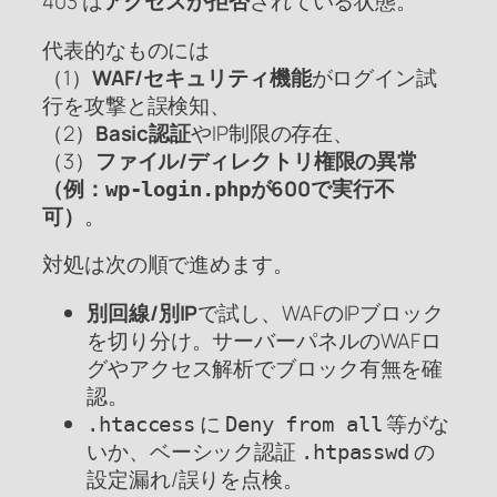
403 は
アクセスが拒否
されている状態。
代表的なものには
（1）
WAF/セキュリティ機能
がログイン試
行を攻撃と誤検知、
（2）
Basic認証
やIP制限の存在、
（3）
ファイル/ディレクトリ権限の異常
（例：
が600で実行不
wp-login.php
可）
。
対処は次の順で進めます。
別回線/別IP
で試し、WAFのIPブロック
を切り分け。サーバーパネルのWAFロ
グやアクセス解析でブロック有無を確
認。
に
等がな
.htaccess
Deny from all
いか、ベーシック認証
の
.htpasswd
設定漏れ/誤りを点検。