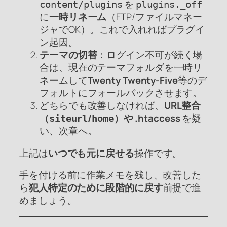
を
content/plugins
plugins._off
に
一時リネーム
（FTP/ファイルマネー
ジャでOK）。これで入れればプラグイ
ン起因。
テーマの切替
：ログイン不可が続く場
合は、現在のテーマフォルダを一時リ
ネームして
Twenty Twenty-Five
等のデ
フォルトにフォールバックさせます。
どちらでも改善しなければ、
URL整合
（
/
）や .htaccess
を疑
siteurl
home
い、次章へ。
上記は
いつでも元に戻せる
操作です。
手を付ける前に作業メモを残し、改善した
ら
犯人特定のために段階的に戻す
前提で進
めましょう。