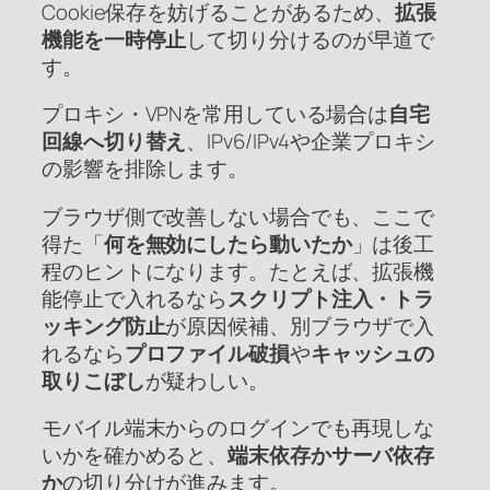
Cookie保存を妨げることがあるため、
拡張
機能を一時停止
して切り分けるのが早道で
す。
プロキシ・VPNを常用している場合は
自宅
回線へ切り替え
、IPv6/IPv4や企業プロキシ
の影響を排除します。
ブラウザ側で改善しない場合でも、ここで
得た「
何を無効にしたら動いたか
」は後工
程のヒントになります。たとえば、拡張機
能停止で入れるなら
スクリプト注入・トラ
ッキング防止
が原因候補、別ブラウザで入
れるなら
プロファイル破損
や
キャッシュの
取りこぼし
が疑わしい。
モバイル端末からのログインでも再現しな
いかを確かめると、
端末依存かサーバ依存
か
の切り分けが進みます。