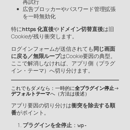
再試行
広告ブロッカーやパスワード管理拡張
を一時無効化
特に
https 化直後
や
ドメイン切替直後
は旧
Cookieが残り衝突します。
ログインフォームが送信されても
同じ画面
に戻る／無限ループ
はCookie要因の典型。
ここで解消しなければ、アプリ側（プラグ
イン・テーマ）へ切り分けます。
これでもダメなら：一時的に
全プラグイン停止
→
デフォルトテーマ
へ（方法は後述）
アプリ要因の切り分けは
衝突を除去する順
番
がポイント。
プラグインを全停止
：
wp-