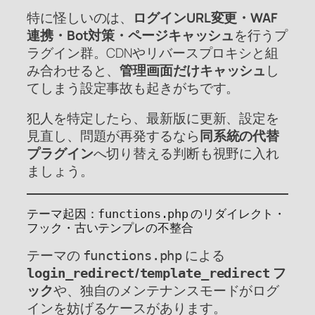
特に怪しいのは、
ログインURL変更・WAF
連携・Bot対策・ページキャッシュ
を行うプ
ラグイン群。CDNやリバースプロキシと組
み合わせると、
管理画面だけキャッシュ
し
てしまう設定事故も起きがちです。
犯人を特定したら、最新版に更新、設定を
見直し、問題が再発するなら
同系統の代替
プラグイン
へ切り替える判断も視野に入れ
ましょう。
テーマ起因：
のリダイレクト・
functions.php
フック・古いテンプレの不整合
テーマの
による
functions.php
/
フ
login_redirect
template_redirect
ック
や、独自のメンテナンスモードがログ
インを妨げるケースがあります。