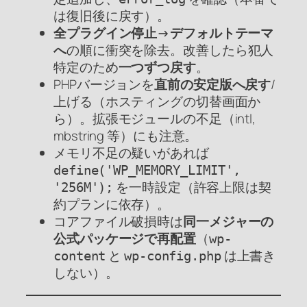
は復旧後に戻す）。
全プラグイン停止→デフォルトテーマ
へ
の順に衝突を除去。改善したら犯人
特定のため
一つずつ戻す
。
PHPバージョンを
直前の安定版へ戻す
/
上げる（ホスティングの切替画面か
ら）。拡張モジュールの不足（intl,
mbstring 等）にも注意。
メモリ不足の疑いがあれば
define('WP_MEMORY_LIMIT',
を一時設定（許容上限は契
'256M');
約プランに依存）。
コアファイル破損時は
同一メジャーの
公式パッケージで再配置
（
wp-
と
は上書き
content
wp-config.php
しない）。