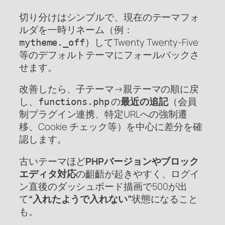
切り分けはシンプルで、現在のテーマフォ
ルダを一時リネーム（例：
）してTwenty Twenty-Five
mytheme._off
等のデフォルトテーマにフォールバックさ
せます。
改善したら、子テーマ→親テーマの順に戻
し、
の
最近の追記
（会員
functions.php
制プラグイン連携、特定URLへの強制遷
移、Cookie チェック等）を中心に差分を確
認します。
古いテーマほど
PHPバージョンやブロック
エディタ対応
の齟齬が起きやすく、ログイ
ン直後のダッシュボード描画で500が出
て
“入れたようで入れない”
状態になること
も。