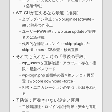
（必須情報）
WP-CLIが使えるなら最速（推奨）
全プラグイン停止：wp plugin deactivate –
all と除外つき停止
ユーザーPW再発行：wp user update／管理
者の緊急作成
代表的な補助コマンド：–skip-plugins/–
skip-themes・DB検査・検索置換
それでも入れない時の「最後の手段」
wp_users を直接確認：アカウント存在・権
限・緊急パスワード
wp-login.php 破損時の置き換え／コア再配
置（wp core download –force）
相談・エスカレーションの要点：記録を添え
る
予防策：再発させない設定と運用
二段階認証・ログイン試行制限・安全な運用