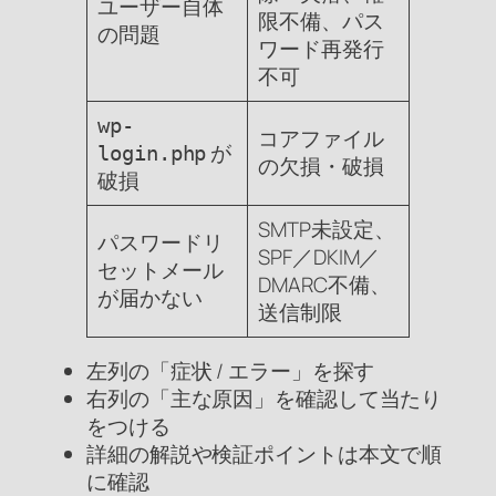
ユーザー自体
限不備、パス
の問題
ワード再発行
不可
wp-
コアファイル
が
login.php
の欠損・破損
破損
SMTP未設定、
パスワードリ
SPF／DKIM／
セットメール
DMARC不備、
が届かない
送信制限
左列の「症状 / エラー」を探す
右列の「主な原因」を確認して当たり
をつける
詳細の解説や検証ポイントは本文で順
に確認