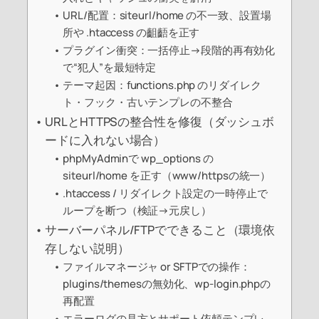
URL/配置：siteurl/home の不一致、設置場
所や .htaccess の齟齬を正す
プラグイン衝突：一括停止→段階的再有効化
で“犯人”を最短特定
テーマ起因：functions.php のリダイレク
ト・フック・古いテンプレの不整合
URLとHTTPSの整合性を修復（ダッシュボ
ードに入れない場合）
phpMyAdminで wp_options の
siteurl/home を正す（www/httpsの統一）
.htaccess / リダイレクト設定の一時停止で
ループを断つ（検証→元戻し）
サーバーパネル/FTPでできること（環境依
存しない説明）
ファイルマネージャ or SFTPでの操作：
plugins/themesの無効化、wp-login.phpの
再配置
エラーログの見方とサポート依頼テンプレ