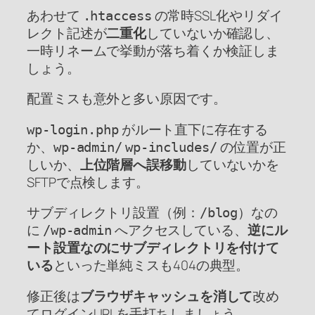
あわせて
の常時SSL化やリダイ
.htaccess
レクト記述が
二重化
していないか確認し、
一時リネームで挙動が落ち着くか検証しま
しょう。
配置ミスも意外と多い原因です。
がルート直下に存在する
wp-login.php
か、
の位置が正
wp-admin/
wp-includes/
しいか、
上位階層へ誤移動
していないかを
SFTPで点検します。
サブディレクトリ設置（例：
）なの
/blog
に
へアクセスしている、
逆にル
/wp-admin
ート設置なのにサブディレクトリを付けて
いる
といった単純ミスも404の典型。
修正後は
ブラウザキャッシュを消して
改め
てログインURLを手打ちしましょう。