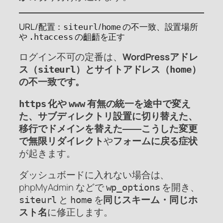
URL/配置：
/
の不一致、設置場所
siteurl
home
や
の齟齬を正す
.htaccess
ログイン不可の定番は、
WordPressアドレ
ス（
）とサイトアドレス（
）
siteurl
home
の不一致です。
化や
有無の統一を途中で変え
https
www
た、サブディレクトリ設置に切り替えた、
移行でドメインを替えた――こうした変更
で無限リダイレクト
や
フォームに戻る症状
が起きます。
ダッシュボードに入れない場合は、
phpMyAdmin などで
を開き、
wp_options
と
を
同じスキーム・同じホ
siteurl
home
スト名
に修正します。