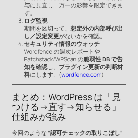
与
に見直し。万一の影響を限定できま
す。
ログ監視
期間を区切って、
想定外の内部呼び出
し／設定変更
がないかを確認。
セキュリティ情報のウォッチ
Wordfence の週次レポートや
Patchstack/WPScan の
脆弱性 DB で告
知を確認
し、
プラグイン更新の判断材
料
にします。(
wordfence.com
)
まとめ：WordPress は「見
つける→直す→知らせる」
仕組みが強み
今回のような
“認可チェックの取りこぼし”