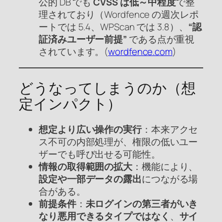
公的 DB でも
CVSS は低～中程度
で整
理されており（Wordfence の週次レポ
ートでは 5.4、WPScan では 3.8）、
“認
証済みユーザー前提”
である点が重視
されています。(
wordfence.com
)
どうなってしまうのか（想
定インパクト）
想定より広い操作の実行
：本来アクセ
ス不可の内部処理が、権限の低いユー
ザーでも呼び出せる可能性。
情報の取得範囲の拡大
：機能により、
設定や一部データの露出
につながる場
合がある。
前提条件
：
未ログインの第三者がいき
なり悪用できるタイプではなく
、
サイ