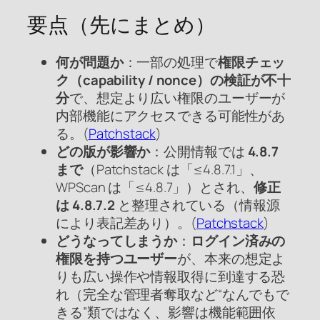
要点（先にまとめ）
何が問題か
：一部の処理で
権限チェッ
ク（capability / nonce）の検証が不十
分
で、想定より広い権限のユーザーが
内部機能にアクセスできる可能性があ
る。(
Patchstack
)
どの版が影響か
：公開情報では
4.8.7
まで
（Patchstack は「≤4.8.7.1」、
WPScan は「≤4.8.7」）とされ、
修正
は 4.8.7.2
と整理されている（情報源
により表記差あり）。(
Patchstack
)
どうなってしまうか
：
ログイン済みの
権限を持つユーザー
が、本来の想定よ
りも広い操作や情報取得に到達する恐
れ（完全な管理者奪取など“なんでもで
きる”類ではなく、影響は機能範囲依