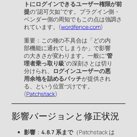
トにログインできるユーザー権限が前
提
の“認可欠如”です。プラグイン側・
ベンダー側の周知でもこの点は強調さ
れています。(
wordfence.com
)
重要：この種の不具合は「どの内
部機能に通れてしまうか」で影響
の大きさが変わります。一般に“
管
理者乗っ取り級
”の深刻さとは切り
分けられ、
ログインユーザーの悪
用余地を詰めるパッチ
が提供され
る、という位置づけです。
(
Patchstack
)
影響バージョンと修正状況
影響
：
4.8.7 系まで
（Patchstack は