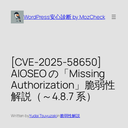
内
容
WordPress安心診断 by MozCheck
を
ス
キ
ッ
プ
[CVE-2025-58650]
AIOSEO の「Missing
Authorization」脆弱性
解説（～4.8.7 系）
Written by
Yudai Tsuyuzaki
in
脆弱性解説