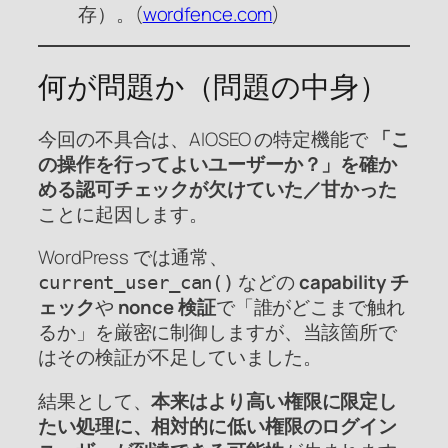
存）。(
wordfence.com
)
何が問題か（問題の中身）
今回の不具合は、AIOSEO の特定機能で
「こ
の操作を行ってよいユーザーか？」を確か
める認可チェックが欠けていた／甘かった
ことに起因します。
WordPress では通常、
などの
capability チ
current_user_can()
ェック
や
nonce 検証
で「誰がどこまで触れ
るか」を厳密に制御しますが、当該箇所で
はその検証が不足していました。
結果として、
本来はより高い権限に限定し
たい処理に、相対的に低い権限のログイン