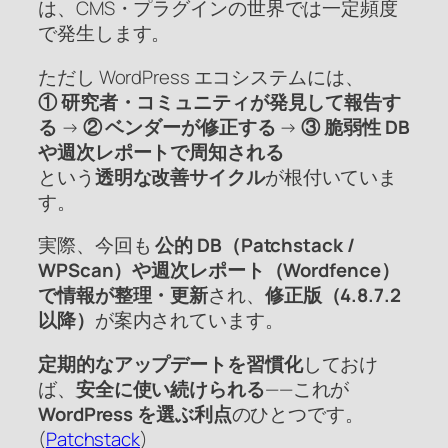
は、CMS・プラグインの世界では一定頻度
で発生します。
ただし WordPress エコシステムには、
① 研究者・コミュニティが発見して報告す
る
→
② ベンダーが修正する
→
③ 脆弱性 DB
や週次レポートで周知される
という
透明な改善サイクル
が根付いていま
す。
実際、今回も
公的 DB（Patchstack /
WPScan）や週次レポート（Wordfence）
で情報が整理・更新
され、
修正版（4.8.7.2
以降）
が案内されています。
定期的なアップデートを習慣化
しておけ
ば、
安全に使い続けられる
——これが
WordPress を選ぶ利点
のひとつです。
(
Patchstack
)