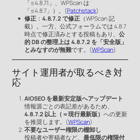
「≤4.8.7.1」、WPScan は
「≤4.8.7」）。(
Patchstack
)
修正
：
4.8.7.2 で修正
（WPScan 記
載）。一方、公式フォーラムでは 4.8.7
時点で修正済みとする投稿もあり、
公
的 DB の整理上は 4.8.7.2 を「安全版」
とみなすのが無難
です。(
WPScan
)
サイト運用者が取るべき対
応
AIOSEO を最新安定版へアップデート
情報源ごとの表記差があるため、
4.8.7.2 以上（＝現行最新版）
への更新
を推奨します。(
WPScan
)
不要なユーザー権限の棚卸し
投稿者や寄稿者など、
最低限の権限付