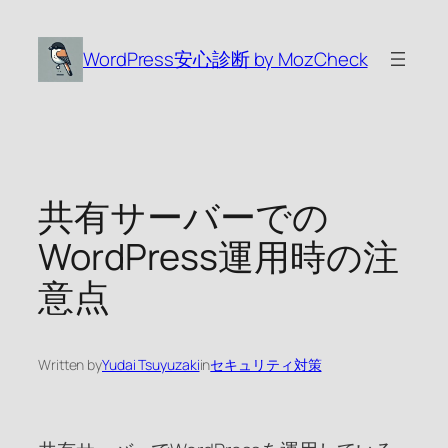
内
容
WordPress安心診断 by MozCheck
を
ス
キ
ッ
プ
共有サーバーでの
WordPress運用時の注
意点
Written by
Yudai Tsuyuzaki
in
セキュリティ対策